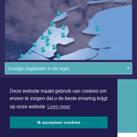
Overige dagbladen in de regio
Algemene voorwaarden
Deze website maakt gebruik van cookies om
Disclaimer
ervoor te zorgen dat u de beste ervaring krijgt
op onze website
Lees meer
Privacy Statement
Copyright (c) 2026 | Eemlandsdagblad.nl - Alle rechten
Ik accepteer cookies
voorbehouden