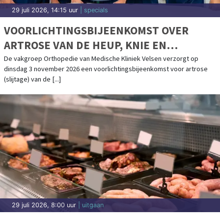
29 juli 2026, 14:15 uur
| specials
VOORLICHTINGSBIJEENKOMST OVER
ARTROSE VAN DE HEUP, KNIE EN
SCHOUDER IN MEDISCHE KLINIEK VELSEN
De vakgroep Orthopedie van Medische Kliniek Velsen verzorgt op
dinsdag 3 november 2026 een voorlichtingsbijeenkomst voor artrose
(slijtage) van de [...]
29 juli 2026, 8:00 uur
| uitgaan