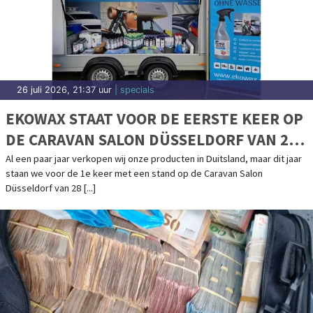
26 juli 2026, 21:37 uur
| specials
EKOWAX STAAT VOOR DE EERSTE KEER OP
DE CARAVAN SALON DÜSSELDORF VAN 28
AUGUSTUS T/M 6 SEPTEMBER
Al een paar jaar verkopen wij onze producten in Duitsland, maar dit jaar
staan we voor de 1e keer met een stand op de Caravan Salon
Düsseldorf van 28 [...]