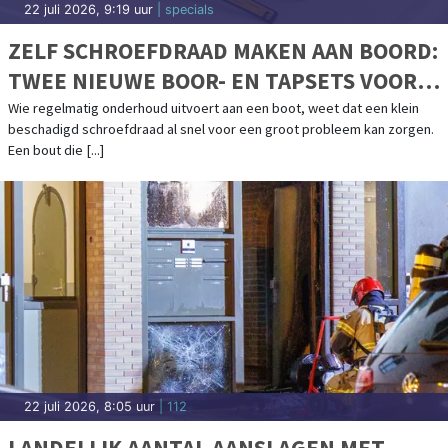
22 juli 2026, 9:19 uur
| specials
ZELF SCHROEFDRAAD MAKEN AAN BOORD:
TWEE NIEUWE BOOR- EN TAPSETS VOOR
BOOTONDERHOUD
Wie regelmatig onderhoud uitvoert aan een boot, weet dat een klein
beschadigd schroefdraad al snel voor een groot probleem kan zorgen.
Een bout die [...]
22 juli 2026, 8:05 uur
| 112
LANDELIJK AANTAL AANSLAGEN MET