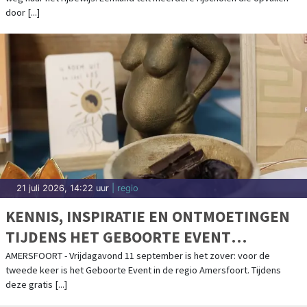
door [...]
21 juli 2026, 14:22 uur
| regio
KENNIS, INSPIRATIE EN ONTMOETINGEN
TIJDENS HET GEBOORTE EVENT
AMERSFOORT OP 11 SEPTEMBER 2026
AMERSFOORT - Vrijdagavond 11 september is het zover: voor de
tweede keer is het Geboorte Event in de regio Amersfoort. Tijdens
deze gratis [...]