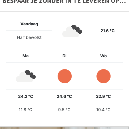
BESPAAR JE ZONDER IN TE LEVEREN OP
KWALITEIT
Vandaag
21.6 ℃
Half bewolkt
Ma
Di
Wo
24.2 ℃
24.6 ℃
32.9 ℃
11.8 ℃
9.5 ℃
10.4 ℃