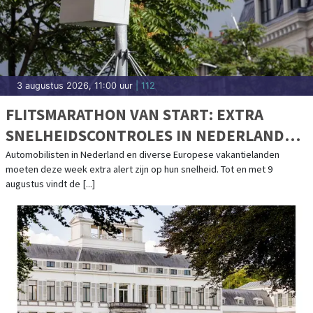
3 augustus 2026, 11:00 uur
| 112
FLITSMARATHON VAN START: EXTRA
SNELHEIDSCONTROLES IN NEDERLAND
EN POPULAIRE VAKANTIELANDEN
Automobilisten in Nederland en diverse Europese vakantielanden
moeten deze week extra alert zijn op hun snelheid. Tot en met 9
augustus vindt de [...]