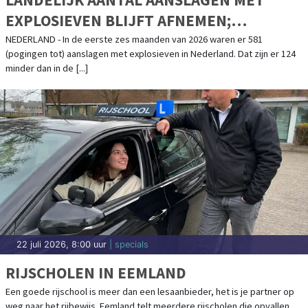
EXPLOSIEVEN BLIJFT AFNEMEN;
AANSLAGENPROBLEMATIEK BLIJFT
NEDERLAND - In de eerste zes maanden van 2026 waren er 581
(pogingen tot) aanslagen met explosieven in Nederland. Dat zijn er 124
ERNSTIG
minder dan in de [...]
22 juli 2026, 8:00 uur
| specials
RIJSCHOLEN IN EEMLAND
Een goede rijschool is meer dan een lesaanbieder, het is je partner op
weg naar het rijbewijs. Eemland telt meerdere rijscholen die opvallen