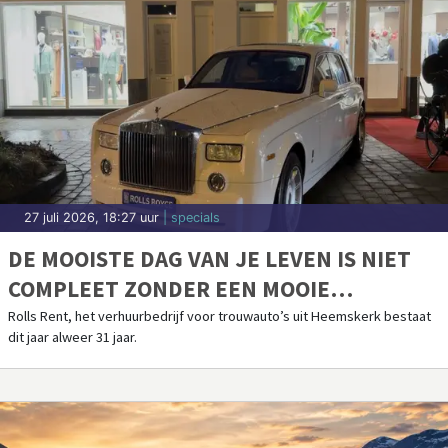
27 juli 2026, 18:27 uur
| specials
DE MOOISTE DAG VAN JE LEVEN IS NIET
COMPLEET ZONDER EEN MOOIE
TROUWAUTO
Rolls Rent, het verhuurbedrijf voor trouwauto’s uit Heemskerk bestaat
dit jaar alweer 31 jaar.