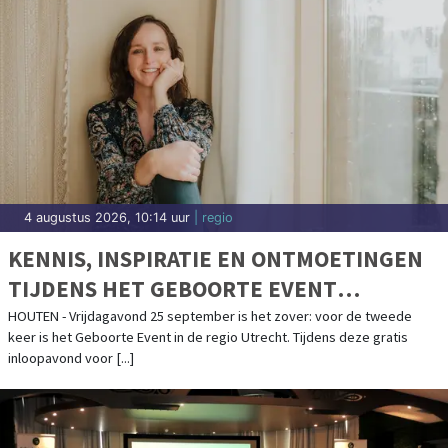
4 augustus 2026, 10:14 uur
| regio
KENNIS, INSPIRATIE EN ONTMOETINGEN
TIJDENS HET GEBOORTE EVENT
UTRECHT IN HOUTEN OP 25 SEPTEMBER
HOUTEN - Vrijdagavond 25 september is het zover: voor de tweede
keer is het Geboorte Event in de regio Utrecht. Tijdens deze gratis
2026
inloopavond voor [...]