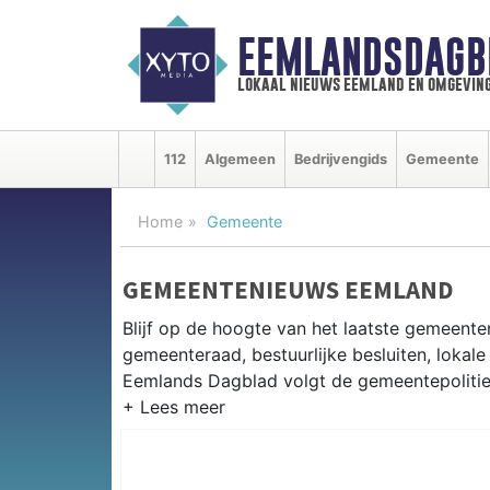
EEMLANDSDAGB
lokaal nieuws eemland en omgevin
112
Algemeen
Bedrijvengids
Gemeente
Home
Gemeente
GEMEENTENIEUWS EEMLAND
Blijf op de hoogte van het laatste gemeente
gemeenteraad, bestuurlijke besluiten, lokale
Eemlands Dagblad volgt de gemeentepolitiek
GEMEENTE EEMLAND
Van woningbouwplannen in Baarn en Soest to