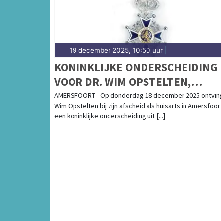
19 december 2025, 10:50 uur
|
KONINKLIJKE ONDERSCHEIDING
VOOR DR. WIM OPSTELTEN,
HUISARTS IN AMERSFOORT
AMERSFOORT - Op donderdag 18 december 2025 ontving
Wim Opstelten bij zijn afscheid als huisarts in Amersfoor
een koninklijke onderscheiding uit [...]