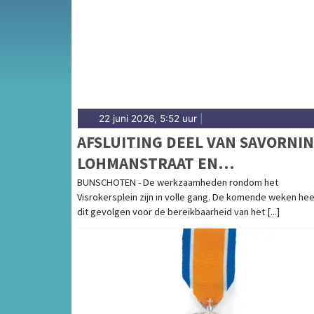
bereikbaarheid via de A1 en het spoor in de 
gemeentenieuws in Almelo.
22 juni 2026, 5:52 uur
|
AFSLUITING DEEL VAN SAVORNIN
LOHMANSTRAAT EN
BROERSWETERING
BUNSCHOTEN - De werkzaamheden rondom het
Visrokersplein zijn in volle gang. De komende weken hee
dit gevolgen voor de bereikbaarheid van het [...]