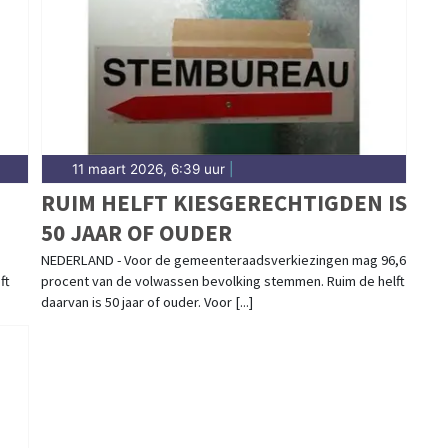
regio. Hier vind je het complete overzicht van
11 maart 2026, 6:39 uur
|
RUIM HELFT KIESGERECHTIGDEN IS
50 JAAR OF OUDER
NEDERLAND - Voor de gemeenteraadsverkiezingen mag 96,6
ft
procent van de volwassen bevolking stemmen. Ruim de helft
daarvan is 50 jaar of ouder. Voor [...]