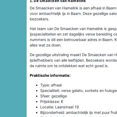
1. De Smaecken van Hamelink
De Smaecken van Hamelink is een afhaal in Baarn
voor ambachtelijk ijs in Baarn. Deze gezellige sal
bezoekers.
Het team van De Smaecken van Hamelink is gespec
ijsspecialiteiten en zet dagelijks verse bereiding c
nummers is dit een betrouwbaar adres in Baarn. Kwal
alles wat ze doen.
De gezellige uitstraling maakt De Smaecken van Ha
ijsliefhebbers van alle leeftijden. Bezoekers wor
de ruimte om te ontdekken wat echt goed is.
Praktische informatie:
Type: afhaal
Specialiteit: verse gelato, sorbets en huisge
Sfeer: gezellige
Prijsklasse: €
Locatie: Laanstraat 19
Bijzonderheid: ambachtelijk ijs met puur fr