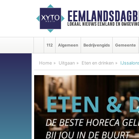
EEMLANDSDAGB
lokaal nieuws eemland en omgevin
112
Algemeen
Bedrijvengids
Gemeente
Home
Uitgaan
Eten en drinken
IJssalon