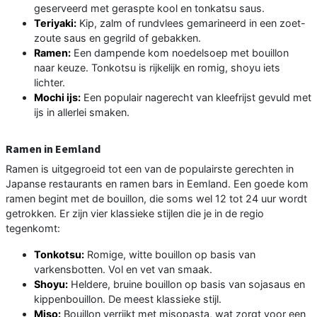
geserveerd met geraspte kool en tonkatsu saus.
Teriyaki:
Kip, zalm of rundvlees gemarineerd in een zoet-
zoute saus en gegrild of gebakken.
Ramen:
Een dampende kom noedelsoep met bouillon
naar keuze. Tonkotsu is rijkelijk en romig, shoyu iets
lichter.
Mochi ijs:
Een populair nagerecht van kleefrijst gevuld met
ijs in allerlei smaken.
Ramen in Eemland
Ramen is uitgegroeid tot een van de populairste gerechten in
Japanse restaurants en ramen bars in Eemland. Een goede kom
ramen begint met de bouillon, die soms wel 12 tot 24 uur wordt
getrokken. Er zijn vier klassieke stijlen die je in de regio
tegenkomt:
Tonkotsu:
Romige, witte bouillon op basis van
varkensbotten. Vol en vet van smaak.
Shoyu:
Heldere, bruine bouillon op basis van sojasaus en
kippenbouillon. De meest klassieke stijl.
Miso:
Bouillon verrijkt met misopasta, wat zorgt voor een