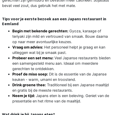
gerechten zijn gefrituurd en bevatten meer calorieën. Sojasaus
bevat veel zout, dus gebruik het met mate.
Tips voor je eerste bezoek aan een Japans restaurant in
Eemland
Begin met bekende gerechten:
Gyoza, karaage of
teriyaki zijn mild en vertrouwd van smaak. Bouw daarna
op naar meer avontuurlijke keuzes.
Vraag om advies:
Het personeel helpt je graag en kan
uitleggen wat bij je smaak past.
Probeer een set menu:
Veel Japanse restaurants bieden
een samengesteld menu aan. Ideaal om meerdere
gerechten te ontdekken.
Proef de miso soep:
Dit is de essentie van de Japanse
keuken - warm, umami en troostend.
Drink groene thee:
Traditioneel bij een Japanse maaltijd
en gratis bij de meeste restaurants.
Neem je tijd:
Japans eten is een beleving. Geniet van de
presentatie en het ritme van de maaltijd.
Wat drink je bij Japans eten?