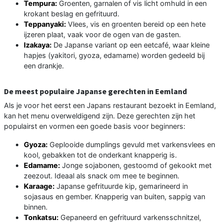
Tempura:
Groenten, garnalen of vis licht omhuld in een
krokant beslag en gefrituurd.
Teppanyaki:
Vlees, vis en groenten bereid op een hete
ijzeren plaat, vaak voor de ogen van de gasten.
Izakaya:
De Japanse variant op een eetcafé, waar kleine
hapjes (yakitori, gyoza, edamame) worden gedeeld bij
een drankje.
De meest populaire Japanse gerechten in Eemland
Als je voor het eerst een Japans restaurant bezoekt in Eemland,
kan het menu overweldigend zijn. Deze gerechten zijn het
populairst en vormen een goede basis voor beginners:
Gyoza:
Geplooide dumplings gevuld met varkensvlees en
kool, gebakken tot de onderkant knapperig is.
Edamame:
Jonge sojabonen, gestoomd of gekookt met
zeezout. Ideaal als snack om mee te beginnen.
Karaage:
Japanse gefrituurde kip, gemarineerd in
sojasaus en gember. Knapperig van buiten, sappig van
binnen.
Tonkatsu:
Gepaneerd en gefrituurd varkensschnitzel,