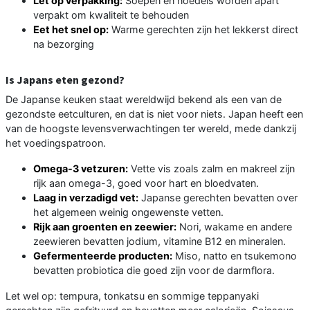
Let op verpakking:
Soepen en noedels worden apart
verpakt om kwaliteit te behouden
Eet het snel op:
Warme gerechten zijn het lekkerst direct
na bezorging
Is Japans eten gezond?
De Japanse keuken staat wereldwijd bekend als een van de
gezondste eetculturen, en dat is niet voor niets. Japan heeft een
van de hoogste levensverwachtingen ter wereld, mede dankzij
het voedingspatroon.
Omega-3 vetzuren:
Vette vis zoals zalm en makreel zijn
rijk aan omega-3, goed voor hart en bloedvaten.
Laag in verzadigd vet:
Japanse gerechten bevatten over
het algemeen weinig ongewenste vetten.
Rijk aan groenten en zeewier:
Nori, wakame en andere
zeewieren bevatten jodium, vitamine B12 en mineralen.
Gefermenteerde producten:
Miso, natto en tsukemono
bevatten probiotica die goed zijn voor de darmflora.
Let wel op: tempura, tonkatsu en sommige teppanyaki