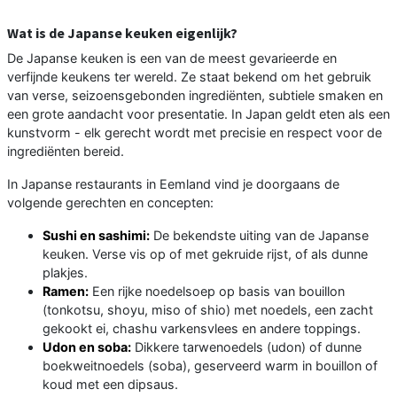
Wat is de Japanse keuken eigenlijk?
De Japanse keuken is een van de meest gevarieerde en
verfijnde keukens ter wereld. Ze staat bekend om het gebruik
van verse, seizoensgebonden ingrediënten, subtiele smaken en
een grote aandacht voor presentatie. In Japan geldt eten als een
kunstvorm - elk gerecht wordt met precisie en respect voor de
ingrediënten bereid.
In Japanse restaurants in Eemland vind je doorgaans de
volgende gerechten en concepten:
Sushi en sashimi:
De bekendste uiting van de Japanse
keuken. Verse vis op of met gekruide rijst, of als dunne
plakjes.
Ramen:
Een rijke noedelsoep op basis van bouillon
(tonkotsu, shoyu, miso of shio) met noedels, een zacht
gekookt ei, chashu varkensvlees en andere toppings.
Udon en soba:
Dikkere tarwenoedels (udon) of dunne
boekweitnoedels (soba), geserveerd warm in bouillon of
koud met een dipsaus.