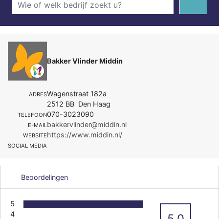
Bakker Vlinder Middin
Wagenstraat 182a
ADRES
2512 BB Den Haag
070-3023090
TELEFOON
bakkervlinder@middin.nl
E-MAIL
https://www.middin.nl/
WEBSITE
SOCIAL MEDIA
Beoordelingen
5
4
5.0