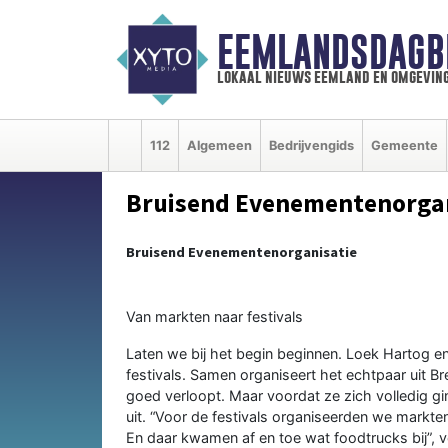
EEMLANDSDAGB
lokaal nieuws eemland en omgevin
112
Algemeen
Bedrijvengids
Gemeente
Bruisend Evenementenorgan
Bruisend Evenementenorganisatie
Van markten naar festivals
Laten we bij het begin beginnen. Loek Hartog e
festivals. Samen organiseert het echtpaar uit B
goed verloopt. Maar voordat ze zich volledig gi
uit. “Voor de festivals organiseerden we markt
En daar kwamen af en toe wat foodtrucks bij”, ve