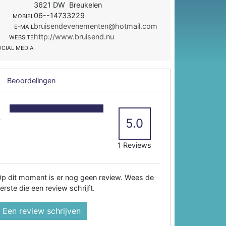
3621 DW Breukelen
06--14733229
MOBIEL
bruisendevenementen@hotmail.com
E-MAIL
http://www.bruisend.nu
WEBSITE
OCIAL MEDIA
Beoordelingen
5
4
5.0
3
2
1 Reviews
p dit moment is er nog geen review. Wees de
erste die een review schrijft.
Een review schrijven