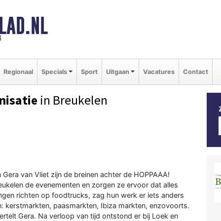
LAD.NL
g
Regionaal
Specials
Sport
Uitgaan
Vacatures
Contact
isatie
in Breukelen
n Gera van Vliet zijn de breinen achter de HOPPAAA!
reukelen de evenementen en zorgen ze ervoor dat alles
ngen richten op foodtrucks, zag hun werk er iets anders
en: kerstmarkten, paasmarkten, Ibiza markten, enzovoorts.
rtelt Gera. Na verloop van tijd ontstond er bij Loek en