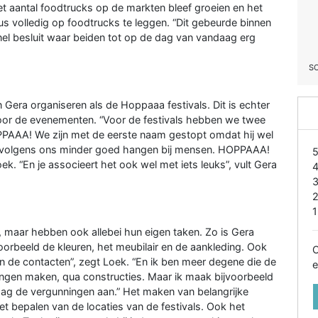
et aantal foodtrucks op de markten bleef groeien en het
s volledig op foodtrucks te leggen. “Dit gebeurde binnen
snel besluit waar beiden tot op de dag van vandaag erg
S
Gera organiseren als de Hoppaaa festivals. Dit is echter
voor de evenementen. “Voor de festivals hebben we twee
AAA! We zijn met de eerste naam gestopt omdat hij wel
am volgens ons minder goed hangen bij mensen. HOPPAAA!
oek. “En je associeert het ook wel met iets leuks”, vult Gera
1
maar hebben ook allebei hun eigen taken. Zo is Gera
jvoorbeeld de kleuren, het meubilair en de aankleding. Ook
O
en de contacten”, zegt Loek. “En ik ben meer degene die de
e
ngen maken, qua constructies. Maar ik maak bijvoorbeeld
raag de vergunningen aan.” Het maken van belangrijke
t bepalen van de locaties van de festivals. Ook het