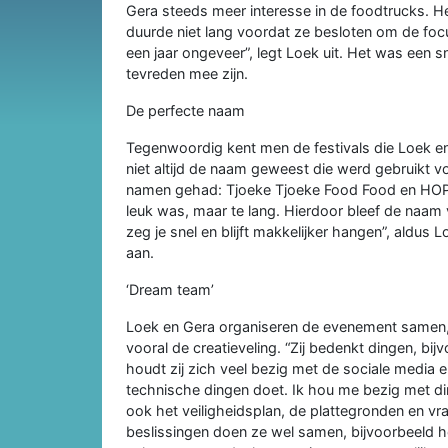
Gera steeds meer interesse in de foodtrucks. H
duurde niet lang voordat ze besloten om de focu
een jaar ongeveer”, legt Loek uit. Het was een 
tevreden mee zijn.
De perfecte naam
Tegenwoordig kent men de festivals die Loek en 
niet altijd de naam geweest die werd gebruikt 
namen gehad: Tjoeke Tjoeke Food Food en HOPP
leuk was, maar te lang. Hierdoor bleef de na
zeg je snel en blijft makkelijker hangen”, aldus L
aan.
‘Dream team’
Loek en Gera organiseren de evenement samen, 
vooral de creatieveling. “Zij bedenkt dingen, bi
houdt zij zich veel bezig met de sociale media 
technische dingen doet. Ik hou me bezig met di
ook het veiligheidsplan, de plattegronden en v
beslissingen doen ze wel samen, bijvoorbeeld he