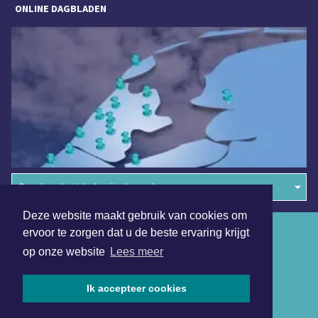
ONLINE DAGBLADEN
Overige dagbladen in de regio
Deze website maakt gebruik van cookies om
Algemene voorwaarden
ervoor te zorgen dat u de beste ervaring krijgt
op onze website
Lees meer
Disclaimer
Privacy Statement
Ik accepteer cookies
Copyright (c) 2026 | Eemlandsdagblad.nl - Alle rechten