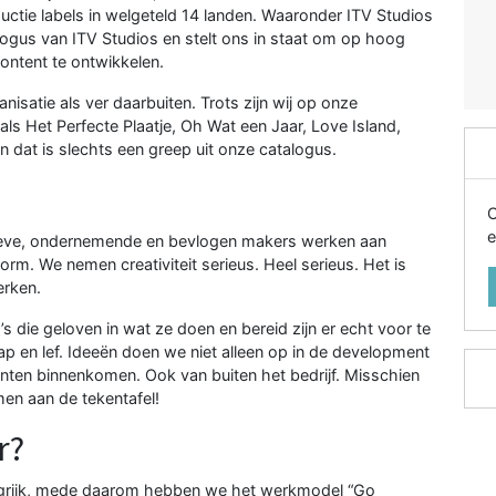
uctie labels in welgeteld 14 landen. Waaronder ITV Studios
logus van ITV Studios en stelt ons in staat om op hoog
content te ontwikkelen.
anisatie als ver daarbuiten. Trots zijn wij op onze
ls Het Perfecte Plaatje, Oh Wat een Jaar, Love Island,
n dat is slechts een greep uit onze catalogus.
O
e
tieve, ondernemende en bevlogen makers werken aan
form. We nemen creativiteit serieus. Heel serieus. Het is
erken.
’s die geloven in wat ze doen en bereid zijn er echt voor te
ap en lef. Ideeën doen we niet alleen op in de development
anten binnenkomen. Ook van buiten het bedrijf. Misschien
men aan de tekentafel!
r?
langrijk, mede daarom hebben we het werkmodel “Go