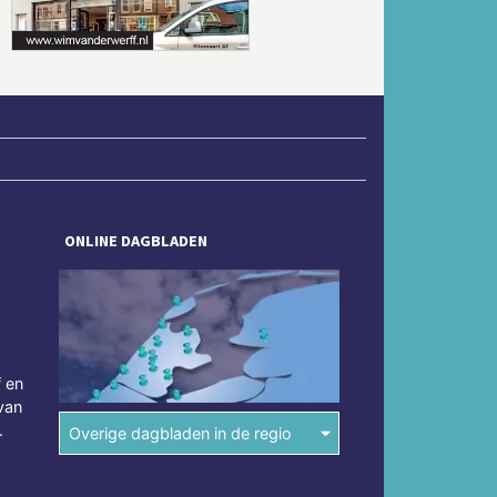
ONLINE DAGBLADEN
f en
van
.
Overige dagbladen in de regio