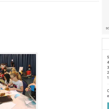
S
1
O
e