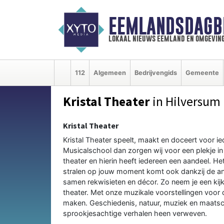
EEMLANDSDAGB
lokaal nieuws eemland en omgevin
112
Algemeen
Bedrijvengids
Gemeente
Kristal Theater
in Hilversum
Kristal Theater
Kristal Theater speelt, maakt en doceert voor i
Musicalschool dan zorgen wij voor een plekje in 
theater en hierin heeft iedereen een aandeel. He
stralen op jouw moment komt ook dankzij de an
samen rekwisieten en décor. Zo neem je een kij
theater. Met onze muzikale voorstellingen voor 
maken. Geschiedenis, natuur, muziek en maatscha
sprookjesachtige verhalen heen verweven.