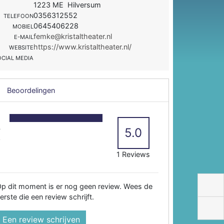
1223 ME Hilversum
0356312552
TELEFOON
0645406228
MOBIEL
femke@kristaltheater.nl
E-MAIL
https://www.kristaltheater.nl/
WEBSITE
OCIAL MEDIA
Beoordelingen
5
4
5.0
3
2
1 Reviews
p dit moment is er nog geen review. Wees de
erste die een review schrijft.
Een review schrijven