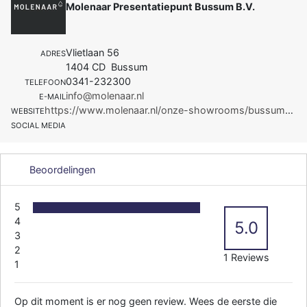
Molenaar Presentatiepunt Bussum B.V.
Vlietlaan 56
ADRES
1404 CD Bussum
0341-232300
TELEFOON
info@molenaar.nl
E-MAIL
https://www.molenaar.nl/onze-showrooms/bussum?act_medium=cpc&act_source=google&act_campaign=S_B_NL_M
WEBSITE
SOCIAL MEDIA
Beoordelingen
5
4
5.0
3
2
1 Reviews
1
Op dit moment is er nog geen review. Wees de eerste die