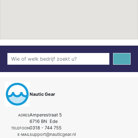
Nautic Gear
Amperestraat 5
ADRES
6716 BN Ede
0318 - 744 755
TELEFOON
support@nauticgear.nl
E-MAIL