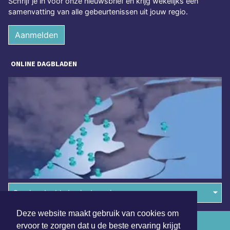
Schrijf je in voor onze nieuwsbrief en krijg wekelijks een
samenvatting van alle gebeurtenissen uit jouw regio.
Aanmelden
ONLINE DAGBLADEN
Overige dagbladen in de regio
Deze website maakt gebruik van cookies om
Algemene voorwaarden
ervoor te zorgen dat u de beste ervaring krijgt