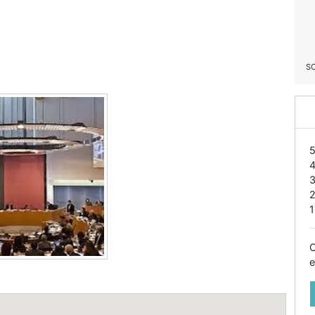
S
1
O
e