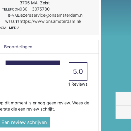
3705 MA Zeist
030 - 3075780
TELEFOON
lezersservice@onsamsterdam.nl
E-MAIL
https://www.onsamsterdam.nl/
WEBSITE
OCIAL MEDIA
Beoordelingen
5
4
5.0
3
2
1 Reviews
p dit moment is er nog geen review. Wees de
erste die een review schrijft.
Een review schrijven