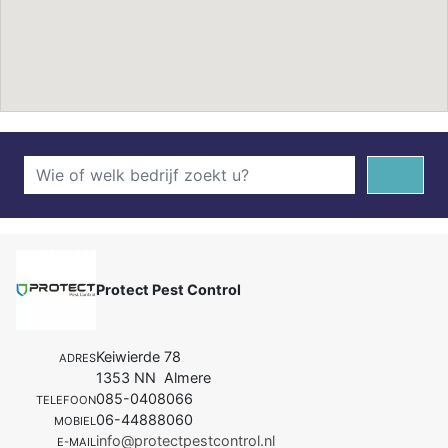
Protect Pest Control
Keiwierde 78
ADRES
1353 NN Almere
085-0408066
TELEFOON
06-44888060
MOBIEL
info@protectpestcontrol.nl
E-MAIL