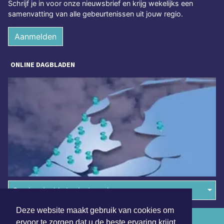
Schrijf je in voor onze nieuwsbrief en krijg wekelijks een
samenvatting van alle gebeurtenissen uit jouw regio.
Aanmelden
ONLINE DAGBLADEN
Overige dagbladen in de regio
Deze website maakt gebruik van cookies om
Algemene voorwaarden
ervoor te zorgen dat u de beste ervaring krijgt