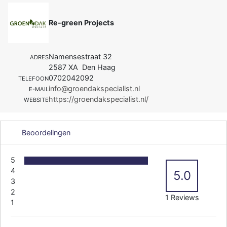
Re-green Projects
Namensestraat 32
ADRES
2587 XA Den Haag
0702042092
TELEFOON
info@groendakspecialist.nl
E-MAIL
https://groendakspecialist.nl/
WEBSITE
Beoordelingen
5
4
5.0
3
2
1 Reviews
1