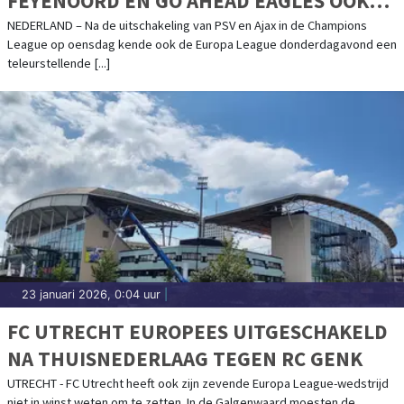
FEYENOORD EN GO AHEAD EAGLES OOK
UITGESCHAKELD
NEDERLAND – Na de uitschakeling van PSV en Ajax in de Champions
League op oensdag kende ook de Europa League donderdagavond een
teleurstellende [...]
23 januari 2026, 0:04 uur
|
FC UTRECHT EUROPEES UITGESCHAKELD
NA THUISNEDERLAAG TEGEN RC GENK
UTRECHT - FC Utrecht heeft ook zijn zevende Europa League-wedstrijd
niet in winst weten om te zetten. In de Galgenwaard moesten de