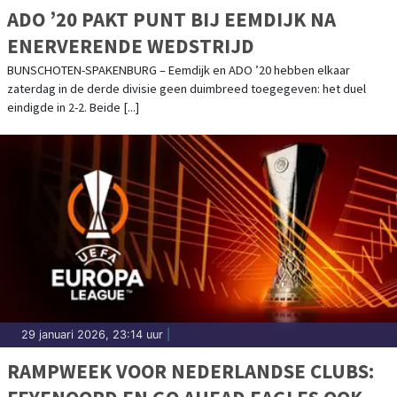
ADO ’20 PAKT PUNT BIJ EEMDIJK NA
ENERVERENDE WEDSTRIJD
BUNSCHOTEN-SPAKENBURG – Eemdijk en ADO ’20 hebben elkaar
zaterdag in de derde divisie geen duimbreed toegegeven: het duel
eindigde in 2-2. Beide [...]
29 januari 2026, 23:14 uur
|
RAMPWEEK VOOR NEDERLANDSE CLUBS: