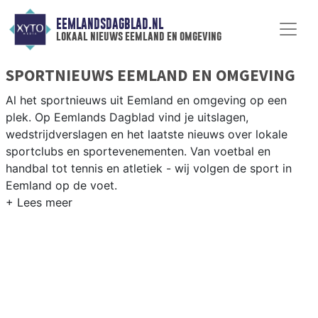
EEMLANDSDAGBLAD.NL
lokaal nieuws eemland en omgeving
SPORTNIEUWS EEMLAND EN OMGEVING
Al het sportnieuws uit Eemland en omgeving op een
plek. Op Eemlands Dagblad vind je uitslagen,
wedstrijdverslagen en het laatste nieuws over lokale
sportclubs en sportevenementen. Van voetbal en
handbal tot tennis en atletiek - wij volgen de sport in
Eemland op de voet.
LOKALE SPORT EEMLAND
Van SV Baarn en FC Soest tot zeilen op het Eemmeer en
fietsen in het Gooi — de sportverenigingen in de regio
Eemland zijn actief en gevarieerd. Blijf op de hoogte van
alle sportieve uitslagen en prestaties in Almelo.