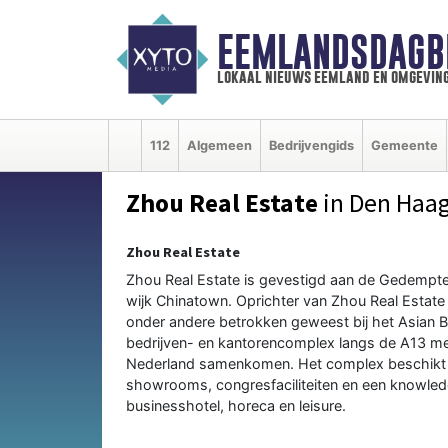
EEMLANDSDAGB
lokaal nieuws eemland en omgevin
112
Algemeen
Bedrijvengids
Gemeente
Zhou Real Estate
in Den Haa
Zhou Real Estate
Zhou Real Estate is gevestigd aan de Gedempte
wijk Chinatown. Oprichter van Zhou Real Estate
onder andere betrokken geweest bij het Asian B
bedrijven- en kantorencomplex langs de A13 met
Nederland samenkomen. Het complex beschikt o
showrooms, congresfaciliteiten en een knowledg
businesshotel, horeca en leisure.