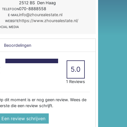
2512 BS Den Haag
070-8888558
TELEFOON
info@zhourealestate.nl
E-MAIL
https://www.zhourealestate.nl/
WEBSITE
OCIAL MEDIA
Beoordelingen
5
4
5.0
3
2
1 Reviews
p dit moment is er nog geen review. Wees de
erste die een review schrijft.
Een review schrijven